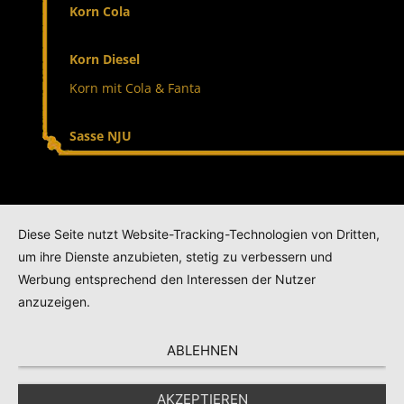
Korn Cola
Korn Diesel
Korn mit Cola & Fanta
Sasse NJU
Wacholder
Diese Seite nutzt Website-Tracking-Technologien von Dritten,
Werner-Mit
um ihre Dienste anzubieten, stetig zu verbessern und
Werbung entsprechend den Interessen der Nutzer
Bocholter-Kräuter
anzuzeigen.
Geutings Beeren (Roten)
ABLEHNEN
Grüner Waldmeister
AKZEPTIEREN