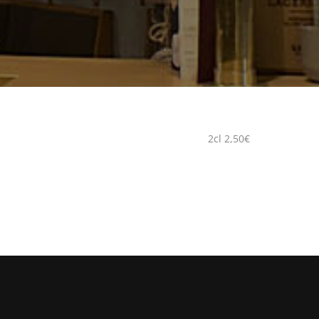
2cl 2,50€