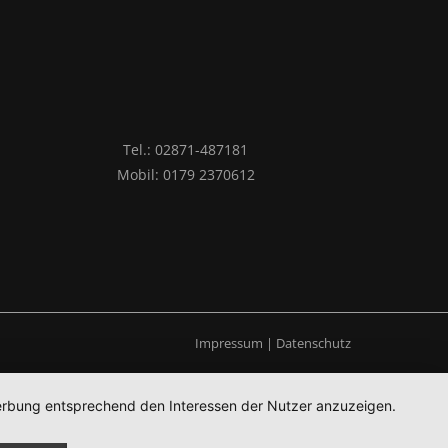
Tel.: 02871-487181
Mobil: 0179 2370612
Impressum
|
Datenschutz
 Werbung entsprechend den Interessen der Nutzer anzuzeigen.