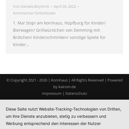
Von
Daniela Boytinck
April 26, 2022
Kommentar hinterlassen
1. Mai Stop! am kornhaus, Hüpfburg für Kinder/
Bierwagen/ Grillwürstchen von Demming mit
Brötchen/ Kinderschminken/ sonstige Spiele für
Kinder…
© Copyright 2021 -
2026 | Kornhaus | All Rights Reserved | Powered
by
kairom.de
Impressum
|
Datenschutz
Diese Seite nutzt Website-Tracking-Technologien von Dritten,
um ihre Dienste anzubieten, stetig zu verbessern und
Werbung entsprechend den Interessen der Nutzer