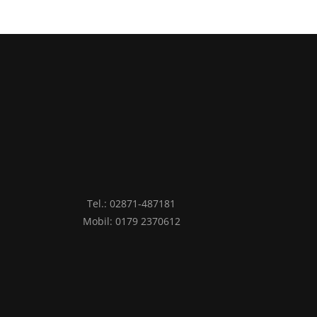
Tel.: 02871-487181
Mobil: 0179 2370612